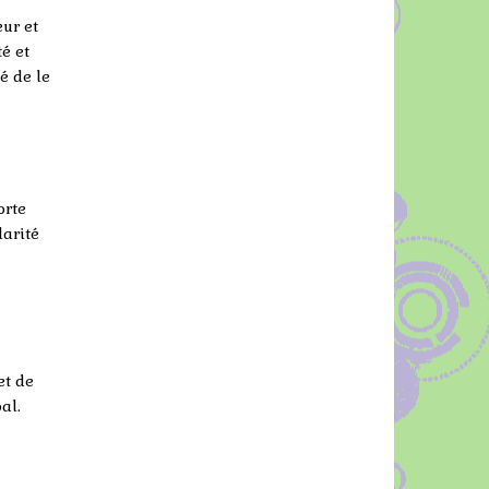
eur et
é et
é de le
orte
larité
et de
al.