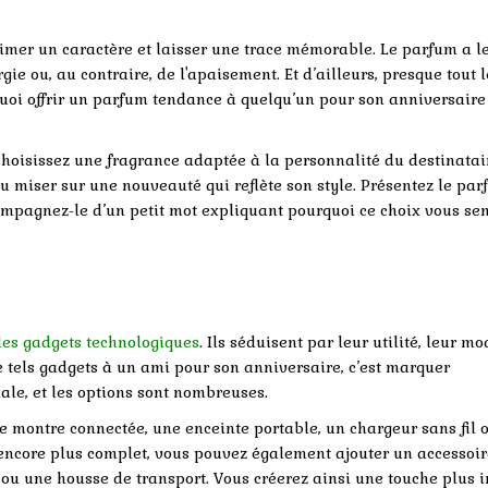
primer un caractère et laisser une trace mémorable. Le parfum a l
gie ou, au contraire, de l'apaisement. Et d’ailleurs, presque tout l
uoi offrir un parfum tendance à quelqu’un pour son anniversaire
 choisissez une fragrance adaptée à la personnalité du destinatai
ou miser sur une nouveauté qui reflète son style. Présentez le pa
compagnez-le d’un petit mot expliquant pourquoi ce choix vous se
les gadgets technologiques
. Ils séduisent par leur utilité, leur m
 de tels gadgets à un ami pour son anniversaire, c’est marquer
ale, et les options sont nombreuses.
e montre connectée, une enceinte portable, un chargeur sans fil 
encore plus complet, vous pouvez également ajouter un accessoir
u une housse de transport. Vous créerez ainsi une touche plus 