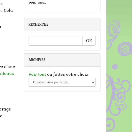
pour une...
un
n. Cela
RECHERCHE
u
OK
ARCHIVES
re d'une
cadeaux
Voir tout
ou faites votre choix
ncrage
de