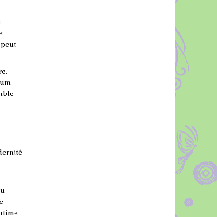
e
e
 peut
re.
rfum
mble
odernité
ou
e
intime