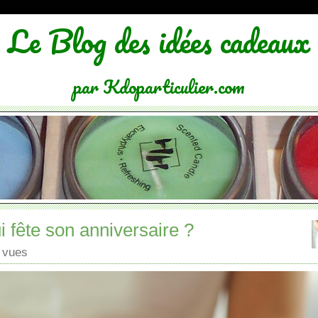
Le Blog des idées cadeaux
par Kdoparticulier.com
i fête son anniversaire ?
 vues