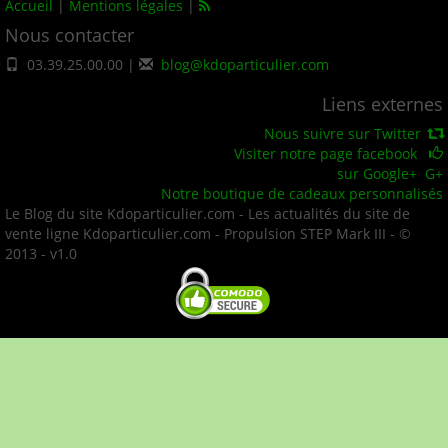
Accueil
|
Mentions légales
|
Nous contacter
03.39.25.00.00 |
blog@kdoparticulier.com
Liens externes
Nous suivre sur Twitter
Visiter notre page facebook
sur Google+
G+
Notre boutique de cadeaux personnalisés
Le Blog du site Kdoparticulier.com - Les actualités du site de
vente ligne Kdoparticulier.com - Propulsion STEP Mark III - ©
2013 - v1.0