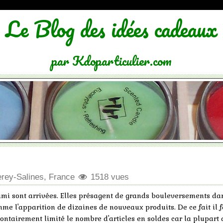
Le Blog des idées cadeaux
par Kdoparticulier.com
erey-Salines, France
1518 vues
s mimi sont arrivées. Elles présagent de grands bouleversements da
mme l'apparition de dizaines de nouveaux produits. De ce fait il 
ntairement limité le nombre d'articles en soldes car la plupart 