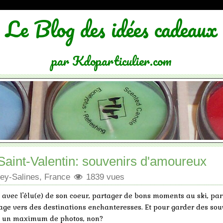
Le Blog des idées cadeaux
par Kdoparticulier.com
 Saint-Valentin: souvenirs d'amoureux
ey-Salines, France
1839 vues
vec l'élu(e) de son coeur, partager de bons moments au ski, par
age vers des destinations enchanteresses. Et pour garder des sou
d un maximum de photos, non?