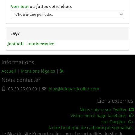
Voir tout
ou faites votre choix
TAGS
football
anniversaire
Informations
Accueil
|
Mentions légales
|
Nous contacter
03.39.25.00.00 |
blog@kdoparticulier.com
Liens externes
Nous suivre sur Twitter
Visiter notre page facebook
sur Google+
G+
Notre boutique de cadeaux personnalisés
Le Blog du site Kdoparticulier.com - Les actualités du site de